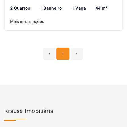
2 Quartos
1 Banheiro
1 Vaga
44 m²
Mais informações
‹
1
›
Krause Imobiliária