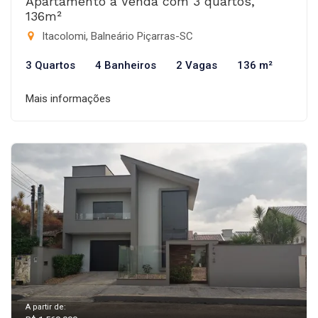
Apartamento à Venda com 3 quartos,
136m²
Itacolomi, Balneário Piçarras-SC
3 Quartos
4 Banheiros
2 Vagas
136 m²
Mais informações
A partir de: