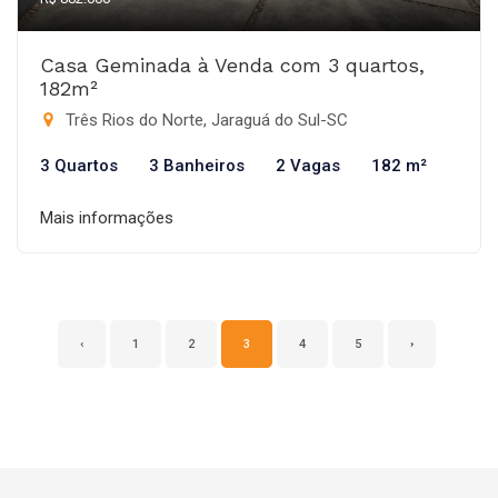
Casa Geminada à Venda com 3 quartos,
182m²
Três Rios do Norte, Jaraguá do Sul-SC
3 Quartos
3 Banheiros
2 Vagas
182 m²
Mais informações
‹
1
2
3
4
5
›