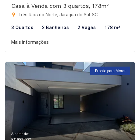
Casa à Venda com 3 quartos, 178m²
Três Rios do Norte, Jaraguá do Sul-SC
3 Quartos
2 Banheiros
2 Vagas
178 m²
Mais informações
Pronto para Morar
A partir de:
R$ 882.000