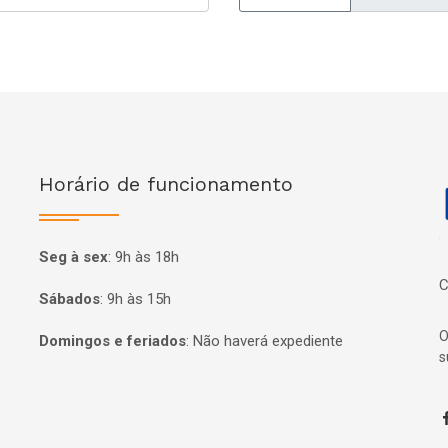
Horário de funcionamento
P
Seg à sex
:
9h às 18h
C
Sábados
:
9h às 15h
O
Domingos e feriados
:
Não haverá expediente
s
F