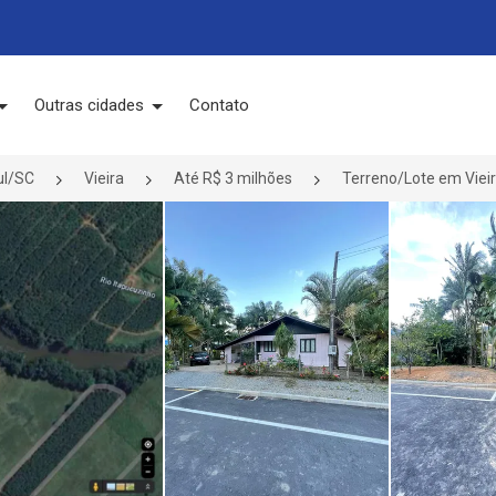
Outras cidades
Contato
ul/SC
Vieira
Até R$ 3 milhões
Terreno/Lote em Vieir