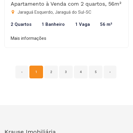
Apartamento à Venda com 2 quartos, 56m²
Jaraguá Esquerdo, Jaraguá do Sul-SC
2 Quartos
1 Banheiro
1 Vaga
56 m²
Mais informações
‹
1
2
3
4
5
›
Krause Imobiliária