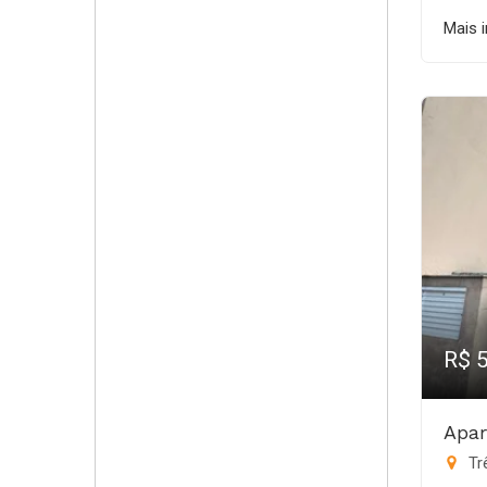
Mais 
R$ 
Apar
Trê