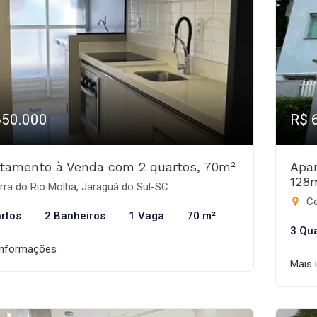
650.000
R$ 
tamento à Venda com 2 quartos, 70m²
Apar
128
ra do Rio Molha, Jaraguá do Sul-SC
Ce
rtos
2 Banheiros
1 Vaga
70 m²
3 Qu
informações
Mais 