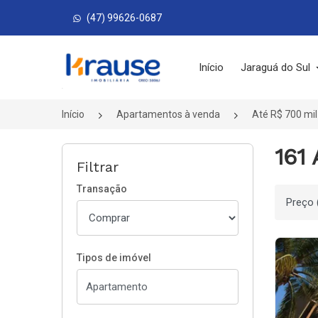
(47) 99626-0687
Página inicial
Início
Jaraguá do Sul
Início
Apartamentos à venda
Até R$ 700 mil
161
Filtrar
Transação
Ordenar
Tipos de imóvel