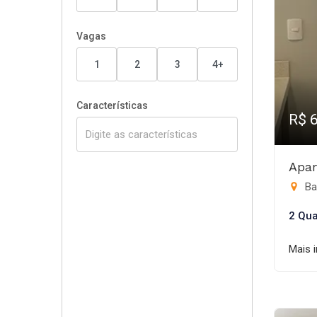
Vagas
1
2
3
4+
Características
R$ 
Apar
Bar
2 Qua
Mais 