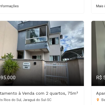
informações
Mais 
595.000
R$ 
tamento à Venda com 2 quartos, 75m²
Apa
s Rios do Sul, Jaraguá do Sul-SC
Ba