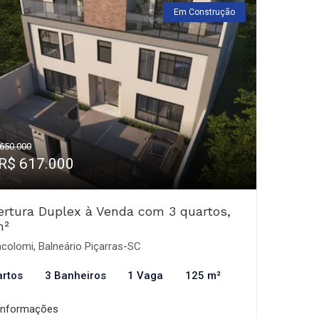
Em Construção
650.000
 R$ 617.000
rtura Duplex à Venda com 3 quartos,
m²
acolomi, Balneário Piçarras-SC
artos
3 Banheiros
1 Vaga
125 m²
informações