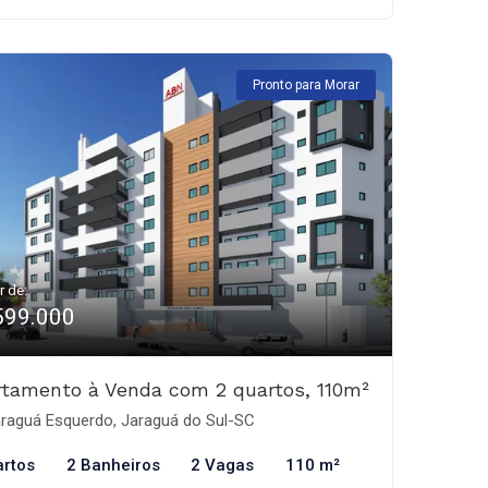
Pronto para Morar
r de:
599.000
tamento à Venda com 2 quartos, 110m²
raguá Esquerdo, Jaraguá do Sul-SC
artos
2 Banheiros
2 Vagas
110 m²