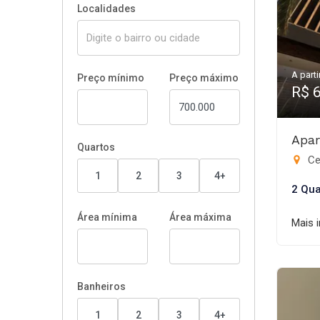
Localidades
A parti
Preço mínimo
Preço máximo
R$ 
Apar
Quartos
Ce
1
2
3
4+
2 Qua
Área mínima
Área máxima
Mais 
Banheiros
1
2
3
4+