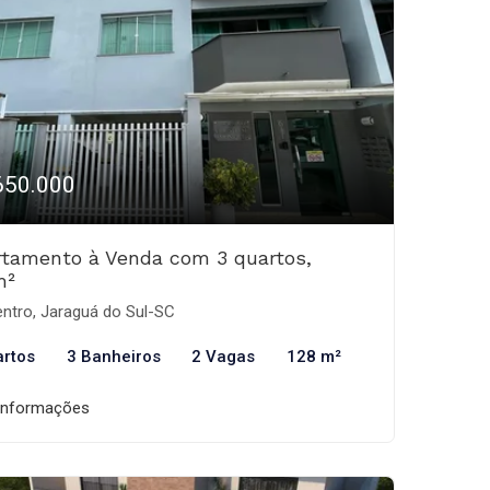
650.000
tamento à Venda com 3 quartos,
m²
ntro, Jaraguá do Sul-SC
artos
3 Banheiros
2 Vagas
128 m²
informações