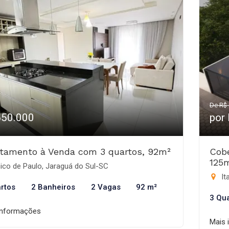
De R$ 
650.000
por
tamento à Venda com 3 quartos, 92m²
Cobe
125
ico de Paulo, Jaraguá do Sul-SC
It
rtos
2 Banheiros
2 Vagas
92 m²
3 Qu
informações
Mais 