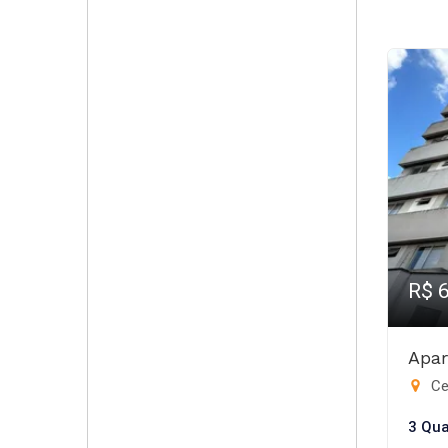
R$ 
Apar
Ce
3 Qua