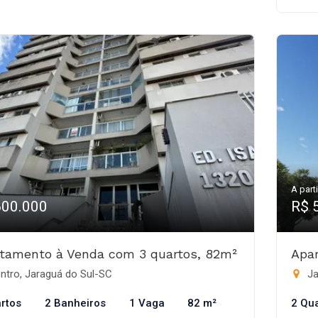
A parti
600.000
R$ 
tamento à Venda com 3 quartos, 82m²
Apar
ntro, Jaraguá do Sul-SC
Ja
rtos
2 Banheiros
1 Vaga
82 m²
2 Qu