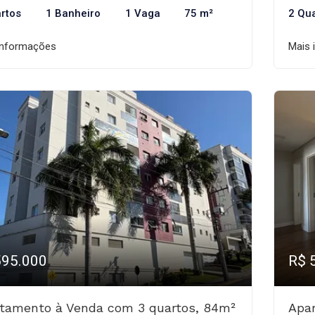
rtos
1 Banheiro
1 Vaga
75 m²
2 Qu
informações
Mais 
595.000
R$ 
tamento à Venda com 3 quartos, 84m²
Apa