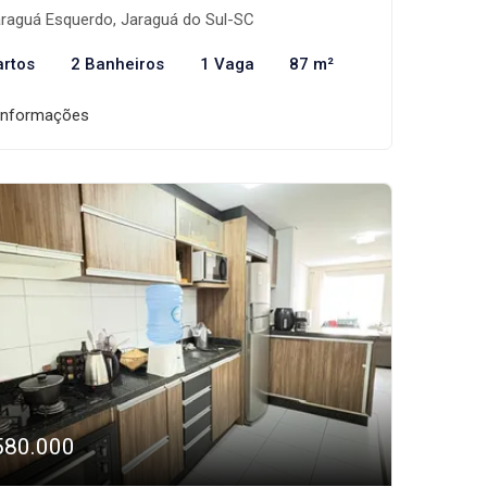
raguá Esquerdo, Jaraguá do Sul-SC
artos
2 Banheiros
1 Vaga
87 m²
informações
580.000