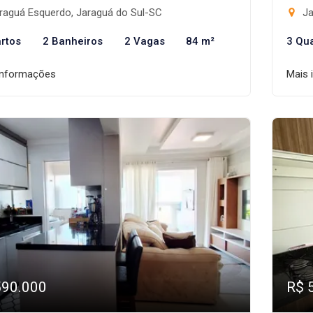
raguá Esquerdo, Jaraguá do Sul-SC
Ja
rtos
2 Banheiros
2 Vagas
84 m²
3 Qu
informações
Mais 
590.000
R$ 