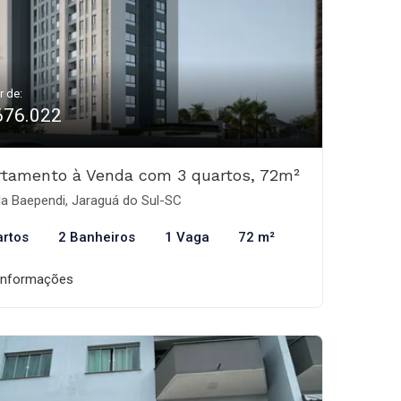
r de:
676.022
rtamento à Venda com 3 quartos, 72m²
la Baependi, Jaraguá do Sul-SC
artos
2 Banheiros
1 Vaga
72 m²
informações