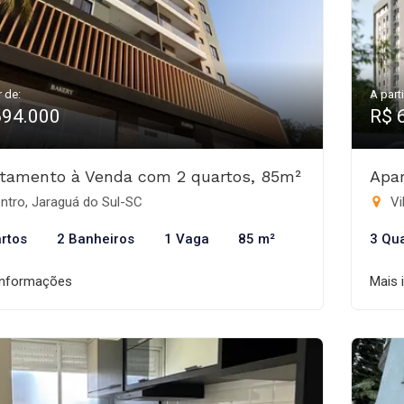
r de:
A parti
694.000
R$ 
tamento à Venda com 2 quartos, 85m²
Apa
ntro, Jaraguá do Sul-SC
Vi
rtos
2 Banheiros
1 Vaga
85 m²
3 Qu
informações
Mais 