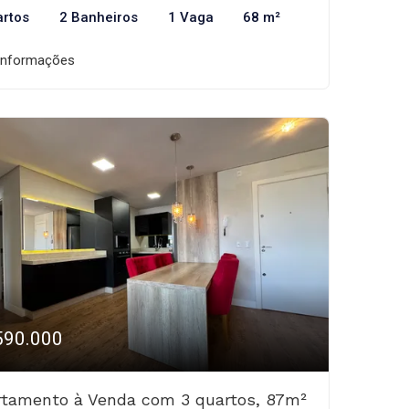
artos
2 Banheiros
1 Vaga
68 m²
informações
590.000
rtamento à Venda com 3 quartos, 87m²