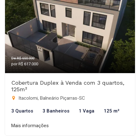
De R$ 650.000
por R$ 617.000
Cobertura Duplex à Venda com 3 quartos,
125m²
Itacolomi, Balneário Piçarras-SC
3 Quartos
3 Banheiros
1 Vaga
125 m²
Mais informações