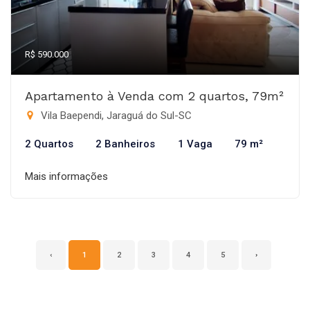
R$ 590.000
Apartamento à Venda com 2 quartos, 79m²
Vila Baependi, Jaraguá do Sul-SC
2 Quartos
2 Banheiros
1 Vaga
79 m²
Mais informações
‹
1
2
3
4
5
›