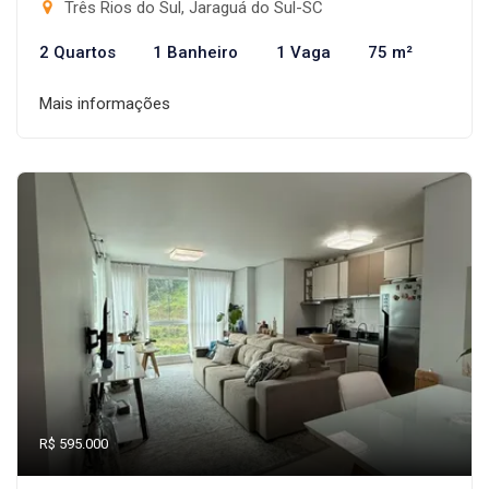
Três Rios do Sul, Jaraguá do Sul-SC
2 Quartos
1 Banheiro
1 Vaga
75 m²
Mais informações
R$ 595.000