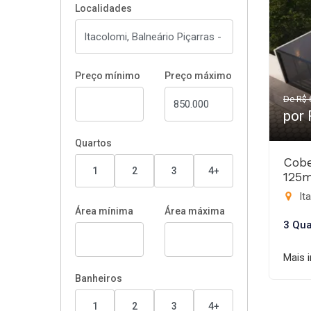
Localidades
Preço mínimo
Preço máximo
De R$ 
por
Quartos
Cobe
1
2
3
4+
125
Ita
Área mínima
Área máxima
3 Qua
Mais 
Banheiros
1
2
3
4+