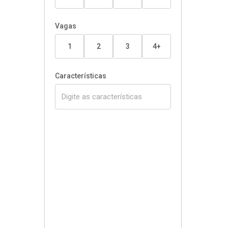
Vagas
1
2
3
4+
Características