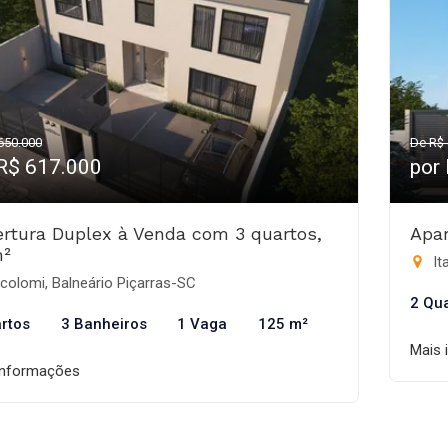
650.000
De R$ 
 R$ 617.000
por
rtura Duplex à Venda com 3 quartos,
Apa
m²
It
colomi, Balneário Piçarras-SC
2 Qu
rtos
3 Banheiros
1 Vaga
125 m²
Mais 
informações