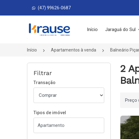
(47) 99626-0687
Página inicial
Início
Jaraguá do Sul
Início
Apartamentos à venda
Balneário Piça
2 A
Filtrar
Baln
Transação
Ordenar
Tipos de imóvel