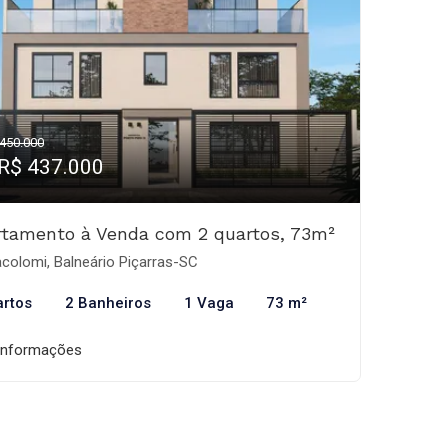
450.000
 R$ 437.000
rtamento à Venda com 2 quartos, 73m²
acolomi, Balneário Piçarras-SC
artos
2 Banheiros
1 Vaga
73 m²
informações