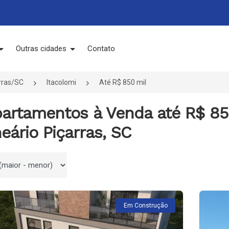
Outras cidades
Contato
rras/SC
Itacolomi
Até R$ 850 mil
partamentos à Venda até R$ 85
eário Piçarras, SC
 por
Em Construção