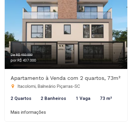
De R$ 450.000
por R$ 437.000
Apartamento à Venda com 2 quartos, 73m²
Itacolomi, Balneário Piçarras-SC
2 Quartos
2 Banheiros
1 Vaga
73 m²
Mais informações