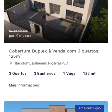
De R$ 650.000
por R$ 617.000
Cobertura Duplex à Venda com 3 quartos,
125m²
Itacolomi, Balneário Piçarras-SC
3 Quartos
3 Banheiros
1 Vaga
125 m²
Mais informações
Em Construção