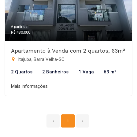
A partir de:
R$ 430.000
Apartamento à Venda com 2 quartos, 63m²
Itajuba, Barra Velha-SC
2 Quartos
2 Banheiros
1 Vaga
63 m²
Mais informações
‹
1
›