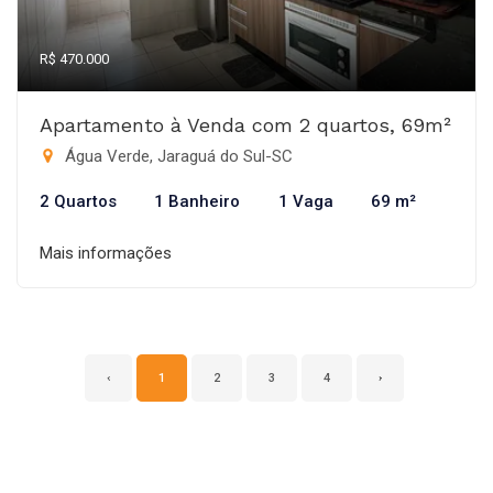
R$ 470.000
Apartamento à Venda com 2 quartos, 69m²
Água Verde, Jaraguá do Sul-SC
2 Quartos
1 Banheiro
1 Vaga
69 m²
Mais informações
‹
1
2
3
4
›