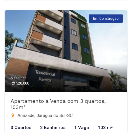
Em Construção
A partir de:
R$ 520.000
Apartamento à Venda com 3 quartos,
103m²
Amizade, Jaraguá do Sul-SC
3 Quartos
2 Banheiros
1 Vaga
103 m²