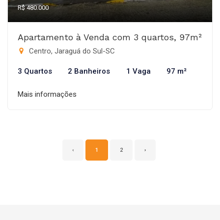
R$ 480.000
Apartamento à Venda com 3 quartos, 97m²
Centro, Jaraguá do Sul-SC
3 Quartos
2 Banheiros
1 Vaga
97 m²
Mais informações
‹
1
2
›