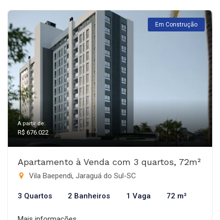
Em Construção
A partir de:
R$ 676.022
Apartamento à Venda com 3 quartos, 72m²
Vila Baependi, Jaraguá do Sul-SC
3 Quartos
2 Banheiros
1 Vaga
72 m²
Mais informações