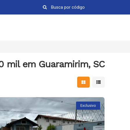
0 mil em Guaramirim, SC
Mostrar resultados em 
Mostrar resultad
Exclusivo