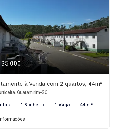
135.000
rtamento à Venda com 2 quartos, 44m²
rticeira, Guaramirim-SC
artos
1 Banheiro
1 Vaga
44 m²
informações