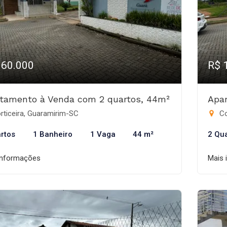
160.000
R$ 
tamento à Venda com 2 quartos, 44m²
Apa
rticeira, Guaramirim-SC
Co
rtos
1 Banheiro
1 Vaga
44 m²
2 Qu
informações
Mais 