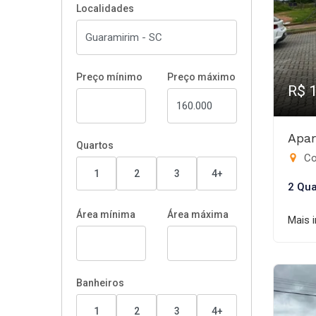
Localidades
Preço mínimo
Preço máximo
R$ 
Apar
Quartos
Co
1
2
3
4+
2 Qua
Área mínima
Área máxima
Mais 
Banheiros
1
2
3
4+