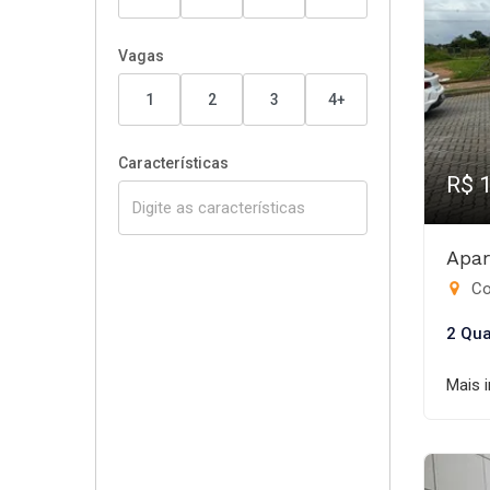
Vagas
1
2
3
4+
Características
R$ 
Apar
Co
2 Qua
Mais 