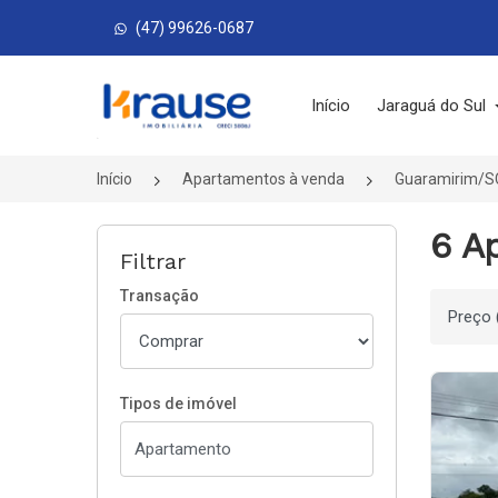
(47) 99626-0687
Página inicial
Início
Jaraguá do Sul
Início
Apartamentos à venda
Guaramirim/S
6 A
Filtrar
Transação
Ordenar
Tipos de imóvel