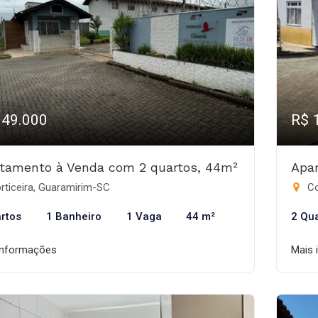
149.000
R$ 
tamento à Venda com 2 quartos, 44m²
Apa
rticeira, Guaramirim-SC
Co
rtos
1 Banheiro
1 Vaga
44 m²
2 Qu
informações
Mais 