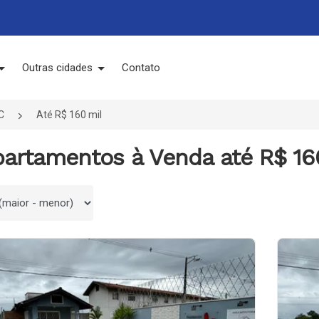
Outras cidades
Contato
C
Até R$ 160 mil
partamentos à Venda até R$ 16
 por