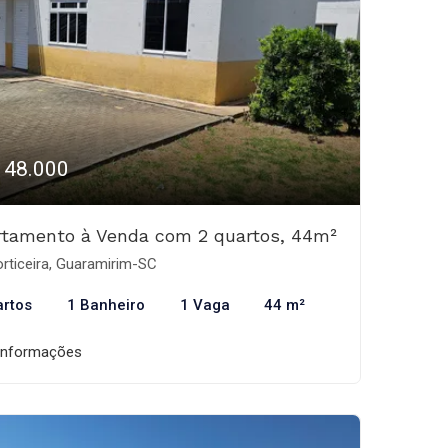
148.000
rtamento à Venda com 2 quartos, 44m²
rticeira, Guaramirim-SC
artos
1 Banheiro
1 Vaga
44 m²
informações