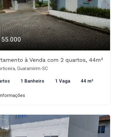
155.000
rtamento à Venda com 2 quartos, 44m²
rticeira, Guaramirim-SC
artos
1 Banheiro
1 Vaga
44 m²
informações