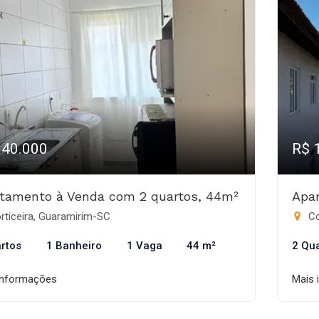
140.000
R$ 
tamento à Venda com 2 quartos, 44m²
Apa
rticeira, Guaramirim-SC
Co
rtos
1 Banheiro
1 Vaga
44 m²
2 Qu
informações
Mais 