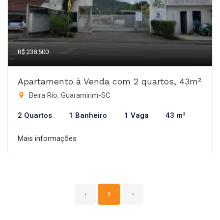
R$ 238.500
Apartamento à Venda com 2 quartos, 43m²
Beira Rio, Guaramirim-SC
2 Quartos
1 Banheiro
1 Vaga
43 m²
Mais informações
‹
1
›