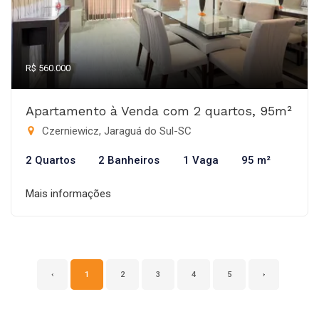
R$ 560.000
Apartamento à Venda com 2 quartos, 95m²
Czerniewicz, Jaraguá do Sul-SC
2 Quartos
2 Banheiros
1 Vaga
95 m²
Mais informações
‹
1
2
3
4
5
›