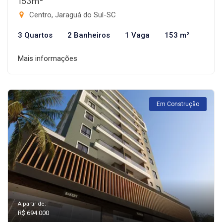
153m²
Centro, Jaraguá do Sul-SC
3 Quartos
2 Banheiros
1 Vaga
153 m²
Mais informações
Em Construção
A partir de:
R$ 694.000