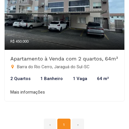
R$ 450.000
Apartamento à Venda com 2 quartos, 64m²
Barra do Rio Cerro, Jaraguá do Sul-SC
2 Quartos
1 Banheiro
1 Vaga
64 m²
Mais informações
‹
1
›