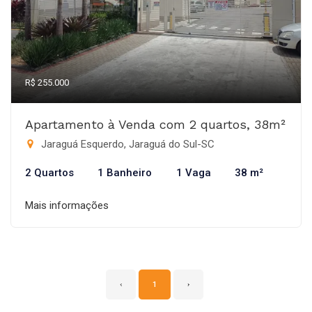
R$ 255.000
Apartamento à Venda com 2 quartos, 38m²
Jaraguá Esquerdo, Jaraguá do Sul-SC
2 Quartos
1 Banheiro
1 Vaga
38 m²
Mais informações
‹
1
›