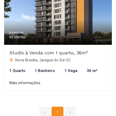
A partir de:
R$ 398.900
Studio à Venda com 1 quarto, 36m²
Nova Brasília, Jaraguá do Sul-SC
1 Quarto
1 Banheiro
1 Vaga
36 m²
Mais informações
‹
1
›