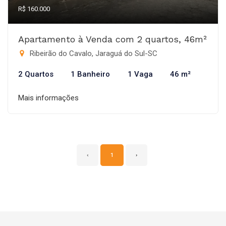
R$ 160.000
Apartamento à Venda com 2 quartos, 46m²
Ribeirão do Cavalo, Jaraguá do Sul-SC
2 Quartos
1 Banheiro
1 Vaga
46 m²
Mais informações
‹
1
›