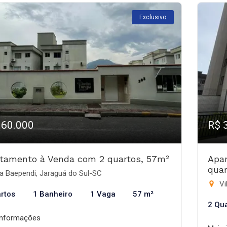
Exclusivo
360.000
R$ 
tamento à Venda com 2 quartos, 57m²
Apa
quar
a Baependi, Jaraguá do Sul-SC
Vi
rtos
1 Banheiro
1 Vaga
57 m²
2 Qu
informações