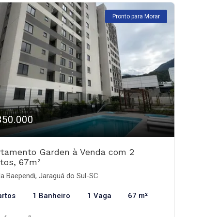
Pronto para Morar
350.000
rtamento Garden à Venda com 2
tos, 67m²
la Baependi, Jaraguá do Sul-SC
artos
1 Banheiro
1 Vaga
67 m²