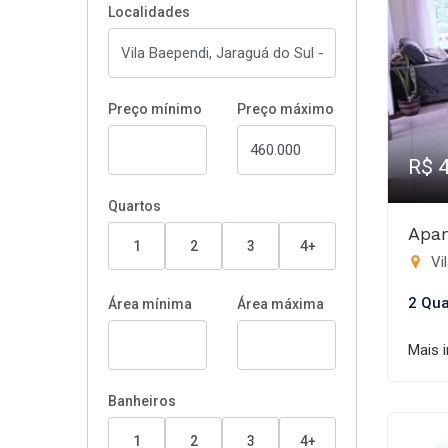
Localidades
Preço mínimo
Preço máximo
R$ 
Quartos
Apar
1
2
3
4+
Vil
2 Qua
Área mínima
Área máxima
Mais 
Banheiros
1
2
3
4+