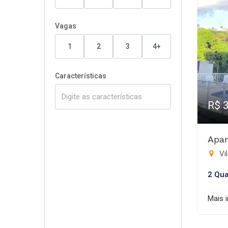
Vagas
1
2
3
4+
Características
R$ 
Apar
Vil
2 Qua
Mais 