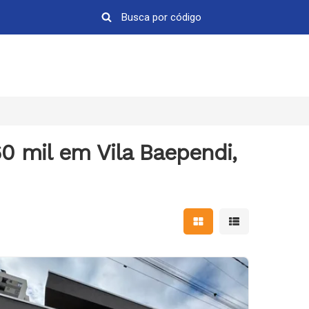
0 mil em Vila Baependi,
Mostrar resultados em 
Mostrar resultad