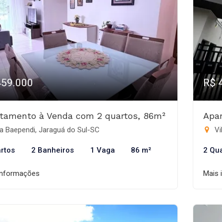
459.000
R$ 
tamento à Venda com 2 quartos, 86m²
Apa
a Baependi, Jaraguá do Sul-SC
Vi
rtos
2 Banheiros
1 Vaga
86 m²
2 Qu
informações
Mais 