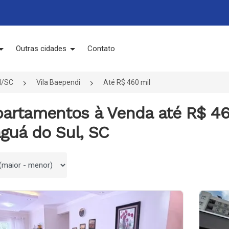
Outras cidades
Contato
l/SC
Vila Baependi
Até R$ 460 mil
partamentos à Venda até R$ 46
guá do Sul, SC
 por