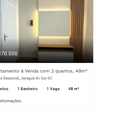
370.000
rtamento à Venda com 2 quartos, 48m²
la Baependi, Jaraguá do Sul-SC
artos
1 Banheiro
1 Vaga
48 m²
informações