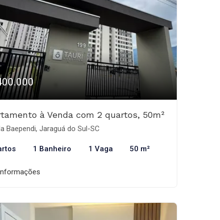
400.000
rtamento à Venda com 2 quartos, 50m²
la Baependi, Jaraguá do Sul-SC
artos
1 Banheiro
1 Vaga
50 m²
informações