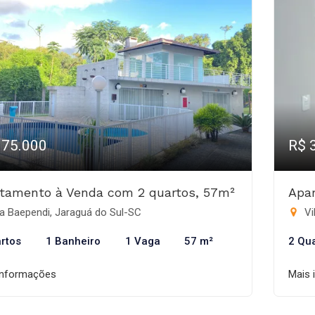
375.000
R$ 
tamento à Venda com 2 quartos, 57m²
Apa
a Baependi, Jaraguá do Sul-SC
Vi
rtos
1 Banheiro
1 Vaga
57 m²
2 Qu
informações
Mais 