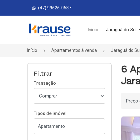
(47) 99626-0687
Página inicial
Início
Jaraguá do Sul
Início
Apartamentos à venda
Jaraguá do Su
6 A
Filtrar
Jara
Transação
Ordenar
Tipos de imóvel