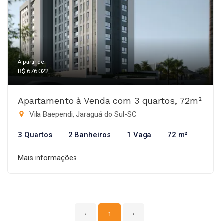
A partir de:
R$ 676.022
Apartamento à Venda com 3 quartos, 72m²
Vila Baependi, Jaraguá do Sul-SC
3 Quartos
2 Banheiros
1 Vaga
72 m²
Mais informações
‹
1
›