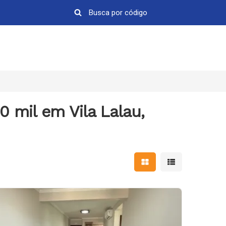
 mil em Vila Lalau,
Mostrar resultados em 
Mostrar resultad