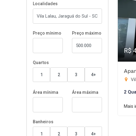
Localidades
Preço mínimo
Preço máximo
R$ 
Quartos
Apar
1
2
3
4+
Vil
2 Qua
Área mínima
Área máxima
Mais 
Banheiros
1
2
3
4+