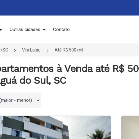
Outras cidades
Contato
l/SC
Vila Lalau
Até R$ 500 mil
partamentos à Venda até R$ 500
guá do Sul, SC
 por