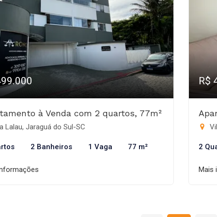
499.000
R$ 
tamento à Venda com 2 quartos, 77m²
Apa
a Lalau, Jaraguá do Sul-SC
Vi
rtos
2 Banheiros
1 Vaga
77 m²
2 Qu
informações
Mais 