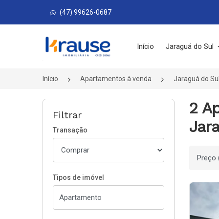
(47) 99626-0687
Página inicial
Início
Jaraguá do Sul
Início
Apartamentos à venda
Jaraguá do Su
2 A
Filtrar
Jara
Transação
Ordenar
Tipos de imóvel