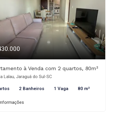
430.000
rtamento à Venda com 2 quartos, 80m²
la Lalau, Jaraguá do Sul-SC
artos
2 Banheiros
1 Vaga
80 m²
informações