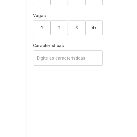
Vagas
1
2
3
4+
Características