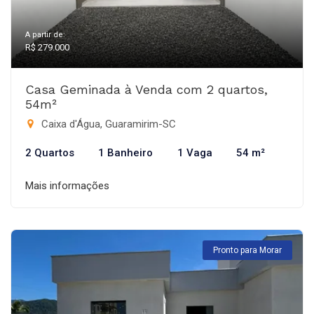
A partir de:
R$ 279.000
Casa Geminada à Venda com 2 quartos,
54m²
Caixa d'Água, Guaramirim-SC
2 Quartos
1 Banheiro
1 Vaga
54 m²
Mais informações
Pronto para Morar