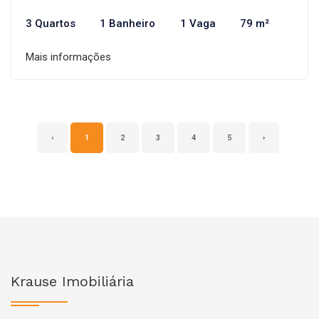
3 Quartos
1 Banheiro
1 Vaga
79 m²
Mais informações
‹
1
2
3
4
5
›
Krause Imobiliária