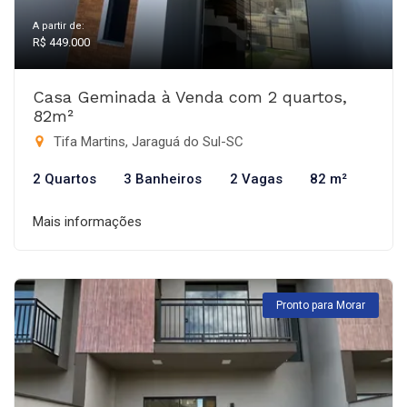
A partir de:
R$ 449.000
Casa Geminada à Venda com 2 quartos,
82m²
Tifa Martins, Jaraguá do Sul-SC
2 Quartos
3 Banheiros
2 Vagas
82 m²
Mais informações
Pronto para Morar