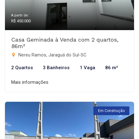
A partir de:
R$ 450.000
Casa Geminada à Venda com 2 quartos,
86m²
Nereu Ramos, Jaraguá do Sul-SC
2 Quartos
3 Banheiros
1 Vaga
86 m²
Mais informações
Em Construção