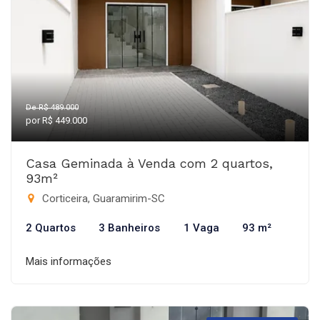
De R$ 489.000
por R$ 449.000
Casa Geminada à Venda com 2 quartos,
93m²
Corticeira, Guaramirim-SC
2 Quartos
3 Banheiros
1 Vaga
93 m²
Mais informações