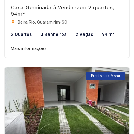
Casa Geminada à Venda com 2 quartos,
94m²
Beira Rio, Guaramirim-SC
2 Quartos
3 Banheiros
2 Vagas
94 m²
Mais informações
Pronto para Morar