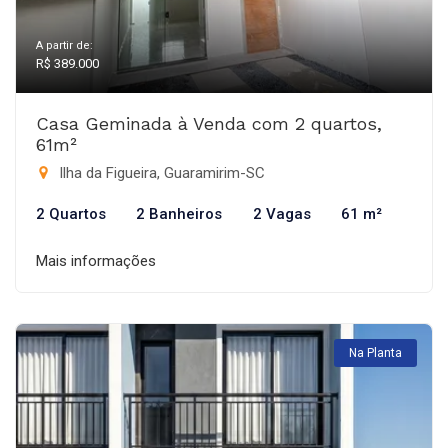
A partir de:
R$ 389.000
Casa Geminada à Venda com 2 quartos,
61m²
Ilha da Figueira, Guaramirim-SC
2 Quartos
2 Banheiros
2 Vagas
61 m²
Mais informações
Na Planta