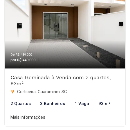
De R$ 489.000
por R$ 449.000
Casa Geminada à Venda com 2 quartos,
93m²
Corticeira, Guaramirim-SC
2 Quartos
3 Banheiros
1 Vaga
93 m²
Mais informações