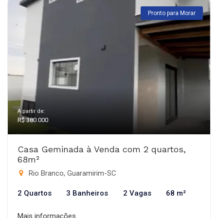
Pronto para Morar
A partir de:
R$ 380.000
Casa Geminada à Venda com 2 quartos,
68m²
Rio Branco, Guaramirim-SC
2 Quartos
3 Banheiros
2 Vagas
68 m²
Mais informações