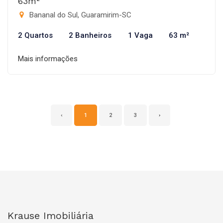
63m²
Bananal do Sul, Guaramirim-SC
2 Quartos
2 Banheiros
1 Vaga
63 m²
Mais informações
‹
1
2
3
›
Krause Imobiliária