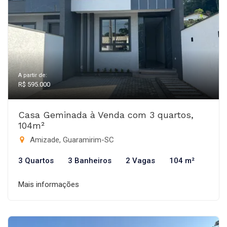
A partir de:
R$ 595.000
Casa Geminada à Venda com 3 quartos,
104m²
Amizade, Guaramirim-SC
3 Quartos
3 Banheiros
2 Vagas
104 m²
Mais informações