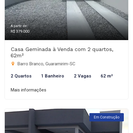
A partir de:
R$ 379.000
Casa Geminada à Venda com 2 quartos,
62m²
Barro Branco, Guaramirim-SC
2 Quartos
1 Banheiro
2 Vagas
62 m²
Mais informações
Em Construção