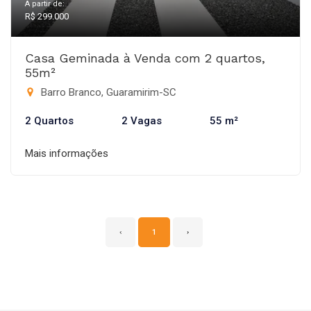
A partir de:
R$ 299.000
Casa Geminada à Venda com 2 quartos,
55m²
Barro Branco, Guaramirim-SC
2 Quartos
2 Vagas
55 m²
Mais informações
‹
1
›