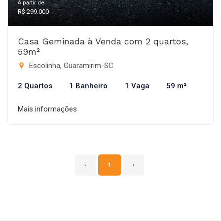
A partir de:
R$ 299.000
Casa Geminada à Venda com 2 quartos,
59m²
Escolinha, Guaramirim-SC
2 Quartos
1 Banheiro
1 Vaga
59 m²
Mais informações
‹
1
›