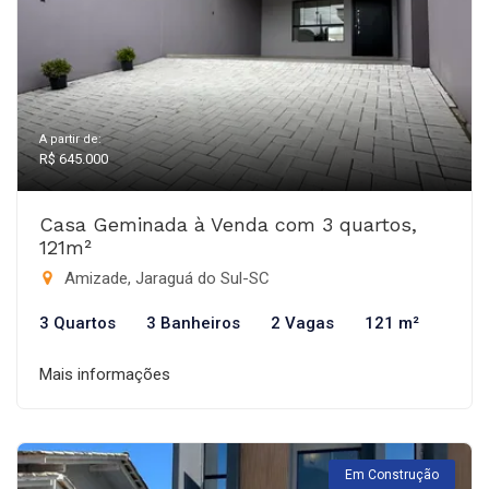
A partir de:
R$ 645.000
Casa Geminada à Venda com 3 quartos,
121m²
Amizade, Jaraguá do Sul-SC
3 Quartos
3 Banheiros
2 Vagas
121 m²
Mais informações
Em Construção