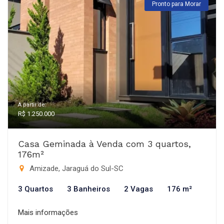
Pronto para Morar
A partir de:
R$ 1.250.000
Casa Geminada à Venda com 3 quartos,
176m²
Amizade, Jaraguá do Sul-SC
3 Quartos
3 Banheiros
2 Vagas
176 m²
Mais informações