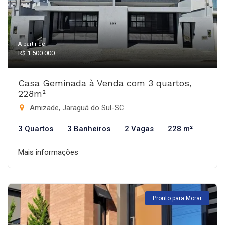
A partir de:
R$ 1.500.000
Casa Geminada à Venda com 3 quartos,
228m²
Amizade, Jaraguá do Sul-SC
3 Quartos
3 Banheiros
2 Vagas
228 m²
Mais informações
Pronto para Morar