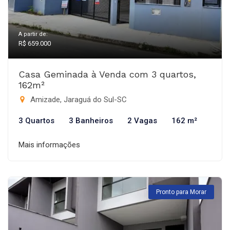
A partir de:
R$ 659.000
Casa Geminada à Venda com 3 quartos,
162m²
Amizade, Jaraguá do Sul-SC
3 Quartos
3 Banheiros
2 Vagas
162 m²
Mais informações
Pronto para Morar