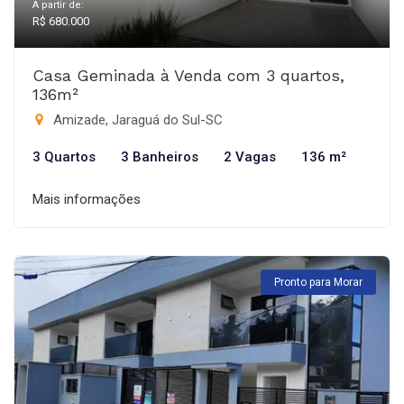
A partir de:
R$ 680.000
Casa Geminada à Venda com 3 quartos,
136m²
Amizade, Jaraguá do Sul-SC
3 Quartos
3 Banheiros
2 Vagas
136 m²
Mais informações
Pronto para Morar