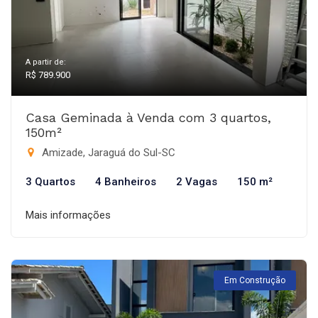
A partir de:
R$ 789.900
Casa Geminada à Venda com 3 quartos,
150m²
Amizade, Jaraguá do Sul-SC
3 Quartos
4 Banheiros
2 Vagas
150 m²
Mais informações
Em Construção