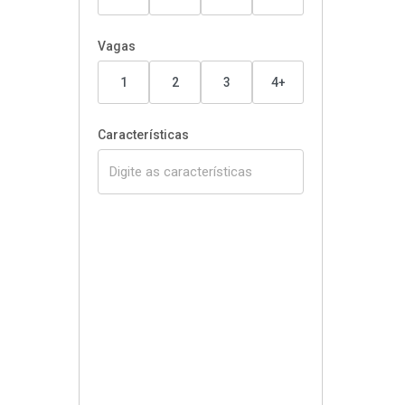
Vagas
1
2
3
4+
Características