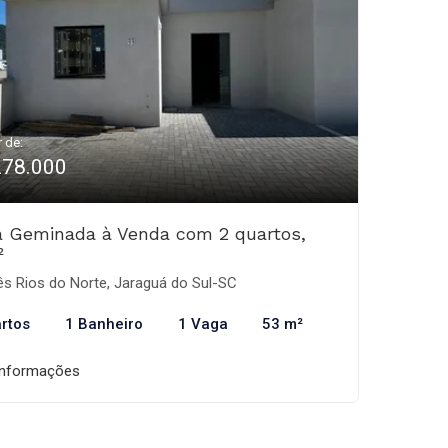
r de:
278.000
 Geminada à Venda com 2 quartos,
²
s Rios do Norte, Jaraguá do Sul-SC
rtos
1 Banheiro
1 Vaga
53 m²
informações