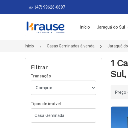
(47) 99626-0687
Página inicial
Início
Jaraguá do Sul
Início
Casas Geminadas à venda
Jaraguá do
1 C
Filtrar
Sul,
Transação
Ordenar
Tipos de imóvel