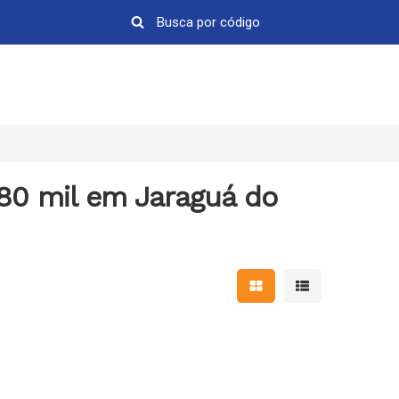
80 mil em Jaraguá do
Mostrar resultados em 
Mostrar resultad