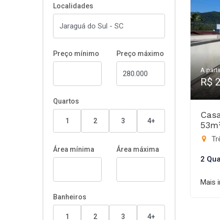
Localidades
Preço mínimo
Preço máximo
A parti
R$ 
Quartos
Casa
1
2
3
4+
53m
Trê
Área mínima
Área máxima
2 Qua
Mais 
Banheiros
1
2
3
4+