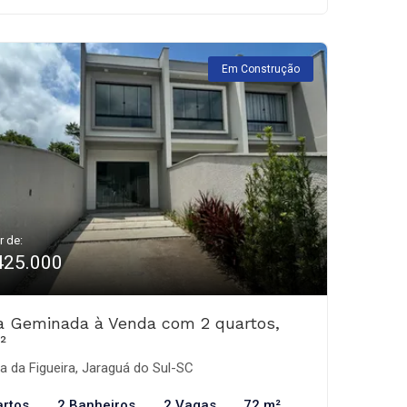
Em Construção
r de:
425.000
a Geminada à Venda com 2 quartos,
²
ha da Figueira, Jaraguá do Sul-SC
artos
2 Banheiros
2 Vagas
72 m²