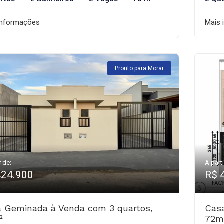
informações
Mais 
Pronto para Morar
r de:
A parti
424.900
R$ 
 Geminada à Venda com 3 quartos,
Cas
²
72m