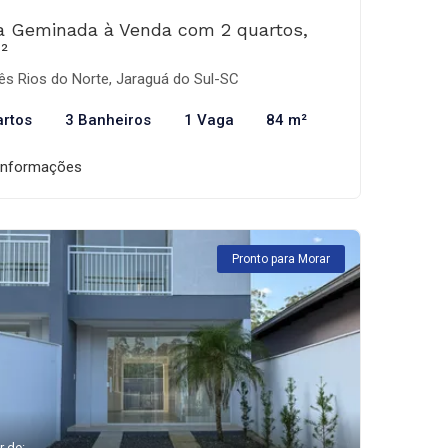
a Geminada à Venda com 2 quartos,
²
ês Rios do Norte, Jaraguá do Sul-SC
artos
3 Banheiros
1 Vaga
84 m²
informações
Pronto para Morar
r de: