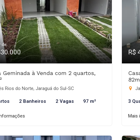
r de:
430.000
R$ 
 Geminada à Venda com 2 quartos,
Cas
²
82m
s Rios do Norte, Jaraguá do Sul-SC
Ja
rtos
2 Banheiros
2 Vagas
97 m²
3 Qu
informações
Mais 