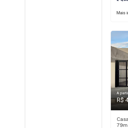
Mais 
A parti
R$ 
Casa
79m