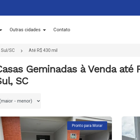
Outras cidades
Contato
 Sul/SC
Até R$ 430 mil
Casas Geminadas à Venda até 
ul, SC
 por
Pronto para Morar