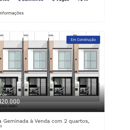
informações
Em Construção
r de:
420.000
a Geminada à Venda com 2 quartos,
²