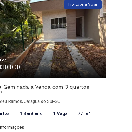
Pronto para Morar
r de:
430.000
a Geminada à Venda com 3 quartos,
²
reu Ramos, Jaraguá do Sul-SC
artos
1 Banheiro
1 Vaga
77 m²
informações