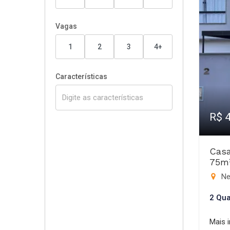
Vagas
1
2
3
4+
Características
R$ 
Casa
75m
Ne
2 Qua
Mais 