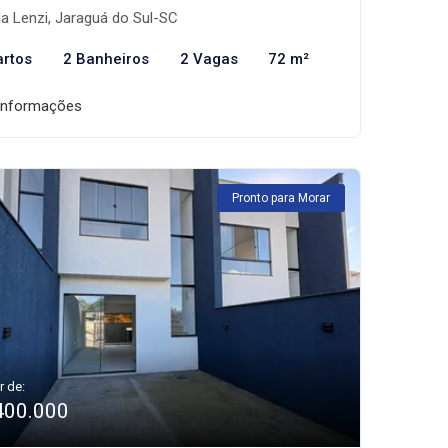
la Lenzi, Jaraguá do Sul-SC
artos
2 Banheiros
2 Vagas
72 m²
informações
Pronto para Morar
r de:
400.000