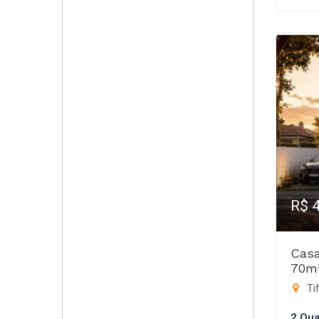
R$ 
Casa
70m
Tif
2 Qua