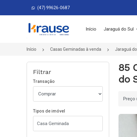
(47) 99626-0687
Página inicial
Início
Jaraguá do Sul
Início
Casas Geminadas à venda
Jaraguá do
85 
Filtrar
do S
Transação
Ordenar
Tipos de imóvel