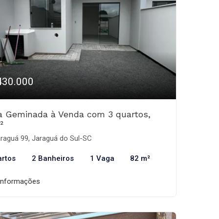
430.000
a Geminada à Venda com 3 quartos,
²
raguá 99, Jaraguá do Sul-SC
artos
2 Banheiros
1 Vaga
82 m²
informações