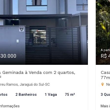
A parti
430.000
R$ 
 Geminada à Venda com 2 quartos,
Cas
²
77m
reu Ramos, Jaraguá do Sul-SC
Ne
rtos
2 Banheiros
1 Vaga
75 m²
3 Qu
informações
Mais 