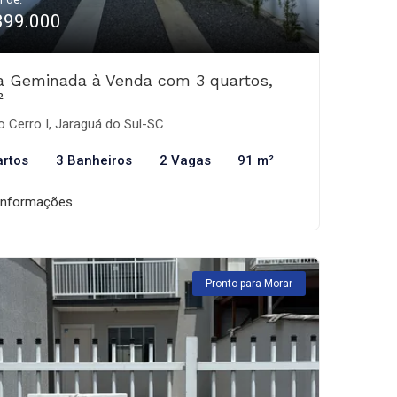
399.000
a Geminada à Venda com 3 quartos,
²
o Cerro I, Jaraguá do Sul-SC
artos
3 Banheiros
2 Vagas
91 m²
informações
Pronto para Morar