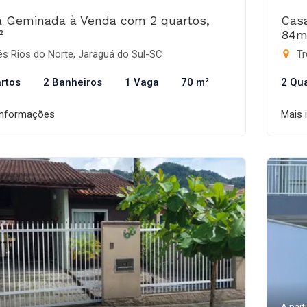
 Geminada à Venda com 2 quartos,
Cas
²
84m
s Rios do Norte, Jaraguá do Sul-SC
Tr
rtos
2 Banheiros
1 Vaga
70 m²
2 Qu
informações
Mais 
A parti