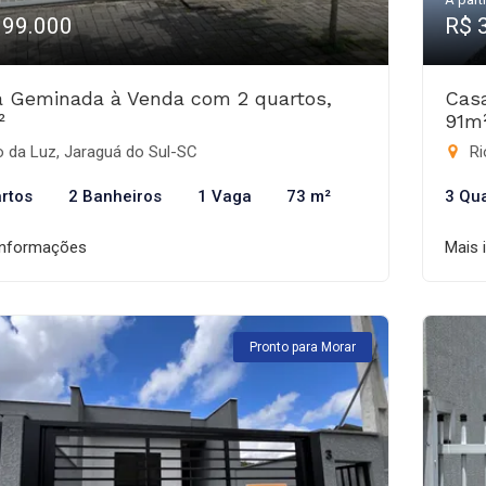
399.000
R$ 
 Geminada à Venda com 2 quartos,
Cas
²
91m
 da Luz, Jaraguá do Sul-SC
Ri
rtos
2 Banheiros
1 Vaga
73 m²
3 Qu
informações
Mais 
Pronto para Morar