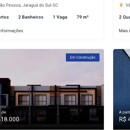
ão Pessoa, Jaraguá do Sul-SC
Vi
rtos
2 Banheiros
1 Vaga
79 m²
2 Qu
informações
Mais 
Em Construção
r de:
A parti
418.000
R$ 