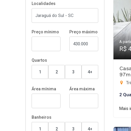
Localidades
Preço mínimo
Preço máximo
A parti
R$ 
Quartos
Casa
1
2
3
4+
97m
Trê
Área mínima
Área máxima
2 Qua
Mais 
Banheiros
1
2
3
4+