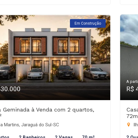
Em Construção
A parti
430.000
R$ 
 Geminada à Venda com 2 quartos,
Cas
²
72m
a Martins, Jaraguá do Sul-SC
Il
rtos
2 Banheiros
2 Vagas
70 m²
2 Qu