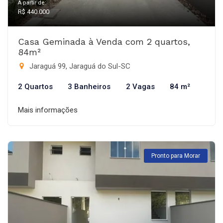
A partir de:
R$ 440.000
Casa Geminada à Venda com 2 quartos,
84m²
Jaraguá 99, Jaraguá do Sul-SC
2 Quartos
3 Banheiros
2 Vagas
84 m²
Mais informações
Pronto para Morar