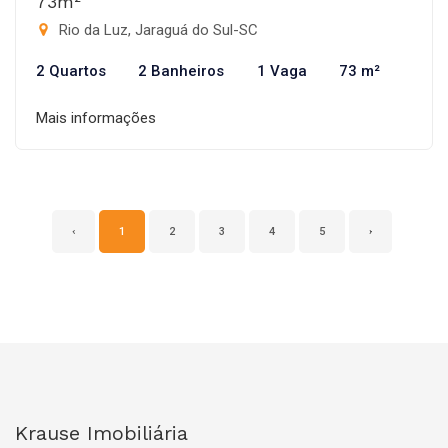
73m²
Rio da Luz, Jaraguá do Sul-SC
2 Quartos
2 Banheiros
1 Vaga
73 m²
Mais informações
‹
1
2
3
4
5
›
Krause Imobiliária