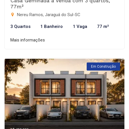
Casa Geminada à Venda com 3 quartos,
77m²
Nereu Ramos, Jaraguá do Sul-SC
3 Quartos
1 Banheiro
1 Vaga
77 m²
Mais informações
Em Construção