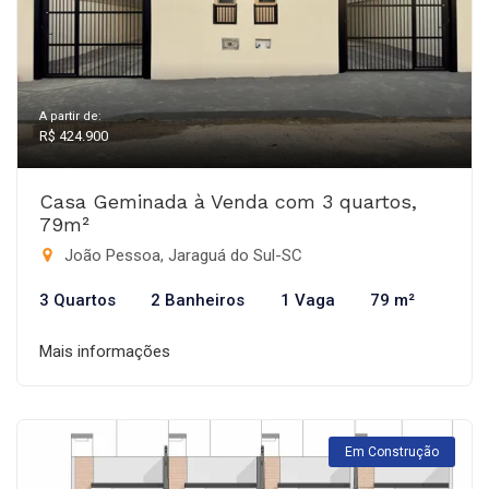
A partir de:
R$ 424.900
Casa Geminada à Venda com 3 quartos,
79m²
João Pessoa, Jaraguá do Sul-SC
3 Quartos
2 Banheiros
1 Vaga
79 m²
Mais informações
Em Construção