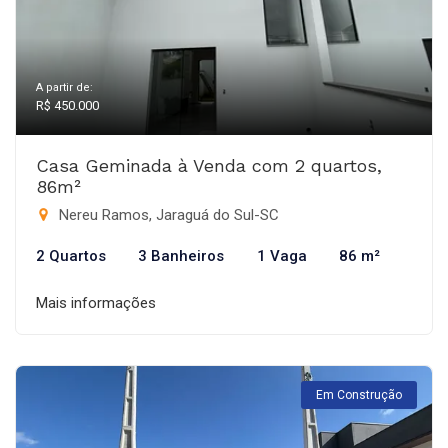
A partir de:
R$ 450.000
Casa Geminada à Venda com 2 quartos,
86m²
Nereu Ramos, Jaraguá do Sul-SC
2 Quartos
3 Banheiros
1 Vaga
86 m²
Mais informações
Em Construção