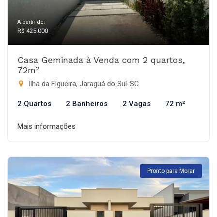
A partir de:
R$ 425.000
Casa Geminada à Venda com 2 quartos,
72m²
Ilha da Figueira, Jaraguá do Sul-SC
2 Quartos
2 Banheiros
2 Vagas
72 m²
Mais informações
Pronto para Morar