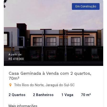
Em Construção
A partir de:
R$ 418.000
Casa Geminada à Venda com 2 quartos,
70m²
Três Rios do Norte, Jaraguá do Sul-SC
2 Quartos
2 Banheiros
1 Vaga
70 m²
Mais informações