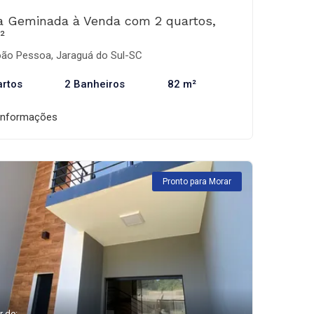
a Geminada à Venda com 2 quartos,
²
ão Pessoa, Jaraguá do Sul-SC
artos
2 Banheiros
82 m²
informações
Pronto para Morar
r de: