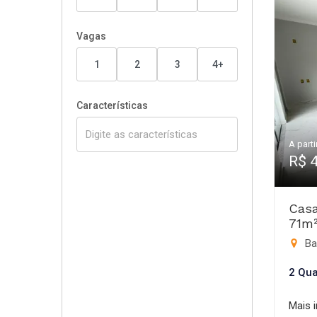
Vagas
1
2
3
4+
Características
A parti
R$ 
Casa
71m
Bar
2 Qua
Mais 