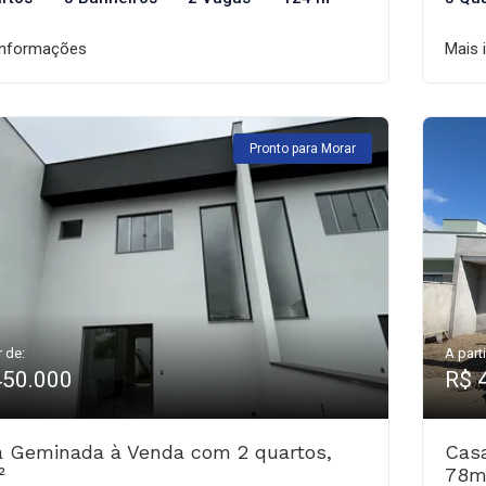
informações
Mais 
Pronto para Morar
r de:
A parti
450.000
R$ 
 Geminada à Venda com 2 quartos,
Cas
²
78m