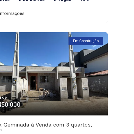
informações
Em Construção
r de:
450.000
a Geminada à Venda com 3 quartos,
²