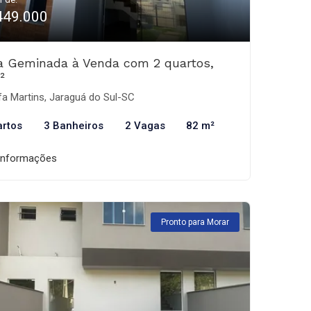
449.000
a Geminada à Venda com 2 quartos,
²
fa Martins, Jaraguá do Sul-SC
artos
3 Banheiros
2 Vagas
82 m²
informações
Pronto para Morar