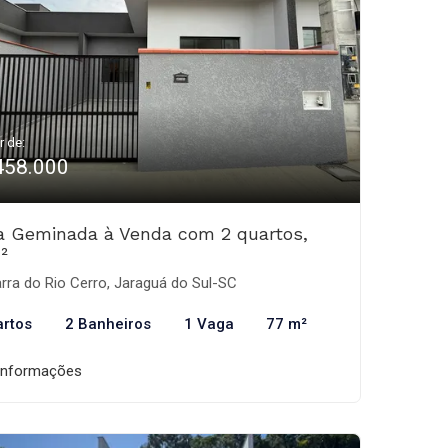
r de:
458.000
a Geminada à Venda com 2 quartos,
²
rra do Rio Cerro, Jaraguá do Sul-SC
artos
2 Banheiros
1 Vaga
77 m²
informações