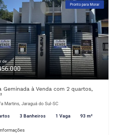
Pronto para Morar
r de:
456.000
a Geminada à Venda com 2 quartos,
²
fa Martins, Jaraguá do Sul-SC
artos
3 Banheiros
1 Vaga
93 m²
informações