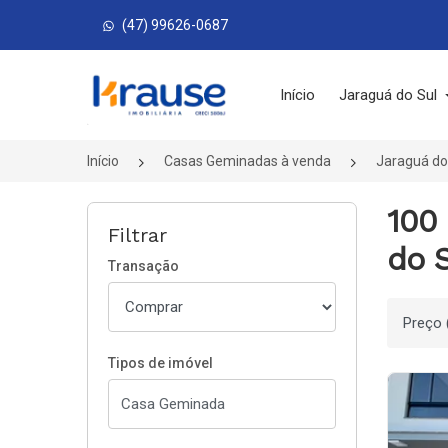
(47) 99626-0687
Página inicial
Início
Jaraguá do Sul
Início
Casas Geminadas à venda
Jaraguá do
100
Filtrar
do S
Transação
Ordenar
Tipos de imóvel