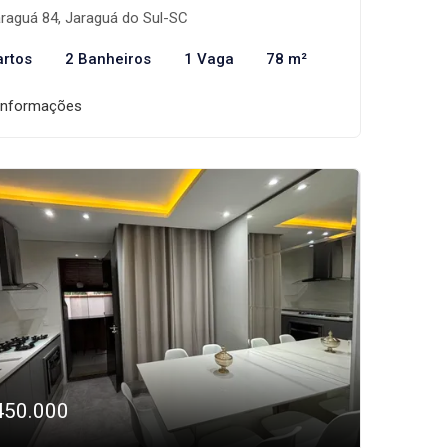
raguá 84, Jaraguá do Sul-SC
artos
2 Banheiros
1 Vaga
78 m²
informações
450.000