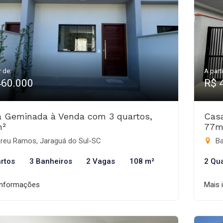
r de:
A parti
460.000
R$ 
 Geminada à Venda com 3 quartos,
Cas
m²
77m
reu Ramos, Jaraguá do Sul-SC
Ba
rtos
3 Banheiros
2 Vagas
108 m²
2 Qu
informações
Mais 