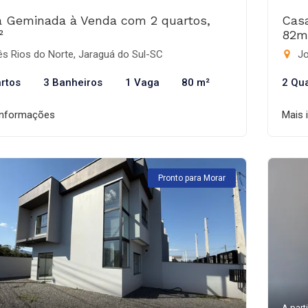
 Geminada à Venda com 2 quartos,
Cas
²
82m
s Rios do Norte, Jaraguá do Sul-SC
Jo
rtos
3 Banheiros
1 Vaga
80 m²
2 Qu
informações
Mais 
Pronto para Morar
A parti