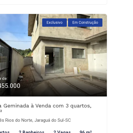
Exclusivo
Em Construção
r de:
455.000
a Geminada à Venda com 3 quartos,
²
ês Rios do Norte, Jaraguá do Sul-SC
artos
2 Banheiros
2 Vagas
96 m²