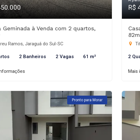
450.000
R$ 
 Geminada à Venda com 2 quartos,
Cas
²
82m
reu Ramos, Jaraguá do Sul-SC
Ti
rtos
2 Banheiros
2 Vagas
61 m²
2 Qu
informações
Mais 
Pronto para Morar