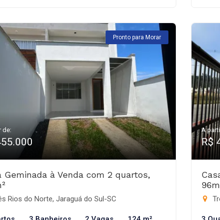
Pronto para Morar
r de:
A parti
455.000
R$ 
 Geminada à Venda com 2 quartos,
Cas
m²
96m
s Rios do Norte, Jaraguá do Sul-SC
Tr
rtos
3 Banheiros
2 Vagas
124 m²
3 Qu