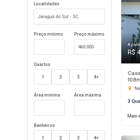
Localidades
Preço mínimo
Preço máximo
A parti
R$ 
Quartos
Casa
1
2
3
4+
108
Ne
Área mínima
Área máxima
3 Qua
Mais 
Banheiros
1
2
3
4+