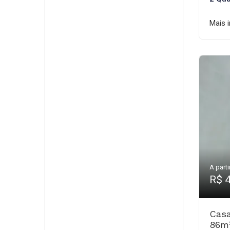
Mais 
A parti
R$ 
Casa
86m