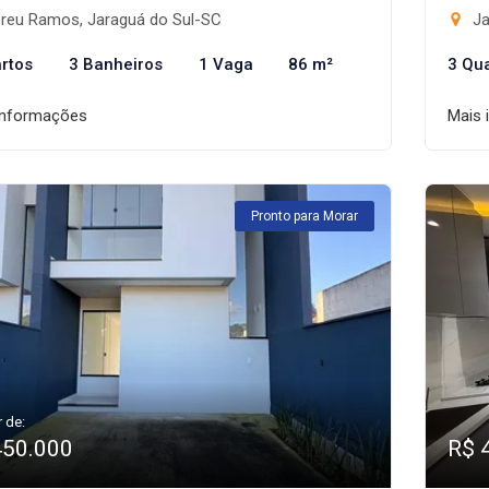
reu Ramos, Jaraguá do Sul-SC
Ja
rtos
3 Banheiros
1 Vaga
86 m²
3 Qu
informações
Mais 
Pronto para Morar
r de:
450.000
R$ 