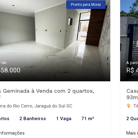
Pronto para Morar
r de:
A parti
458.000
R$ 
 Geminada à Venda com 2 quartos,
Cas
²
93m
ra do Rio Cerro, Jaraguá do Sul-SC
Ti
rtos
2 Banheiros
1 Vaga
71 m²
2 Qu
informações
Mais 