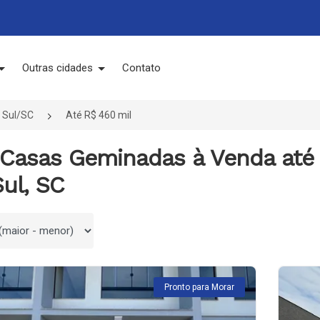
Outras cidades
Contato
 Sul/SC
Até R$ 460 mil
 Casas Geminadas à Venda até
ul, SC
 por
Pronto para Morar