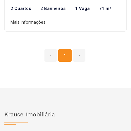
2 Quartos
2 Banheiros
1 Vaga
71 m²
Mais informações
‹
1
›
Krause Imobiliária