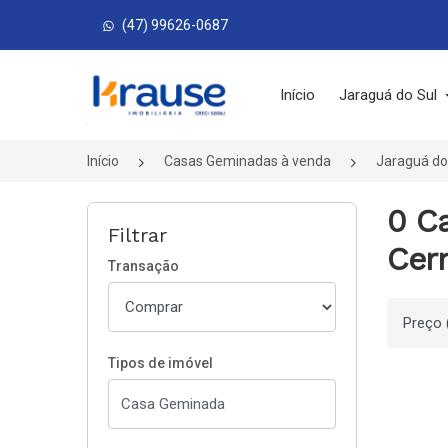
(47) 99626-0687
Página inicial
Início
Jaraguá do Sul
Início
Casas Geminadas à venda
Jaraguá do
0 C
Filtrar
Cerr
Transação
Ordenar
Tipos de imóvel