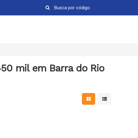
50 mil em Barra do Rio
Mostrar resultados em 
Mostrar resultad