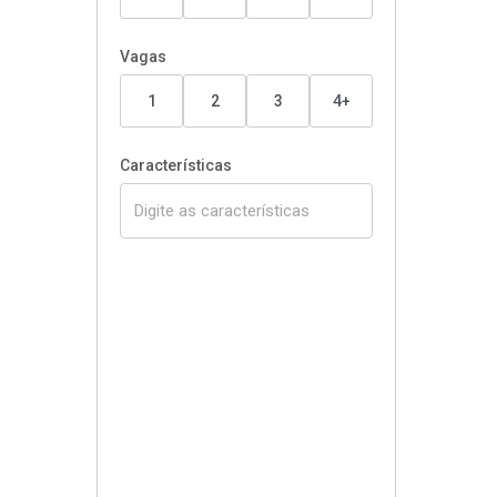
Vagas
1
2
3
4+
Características