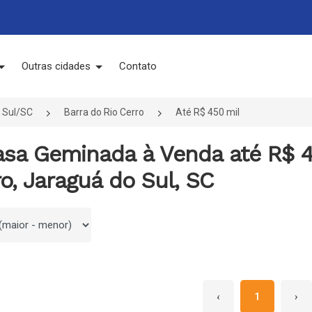
Outras cidades
Contato
 Sul/SC
Barra do Rio Cerro
Até R$ 450 mil
asa Geminada à Venda até R$ 4
o, Jaraguá do Sul, SC
 por
‹
1
›