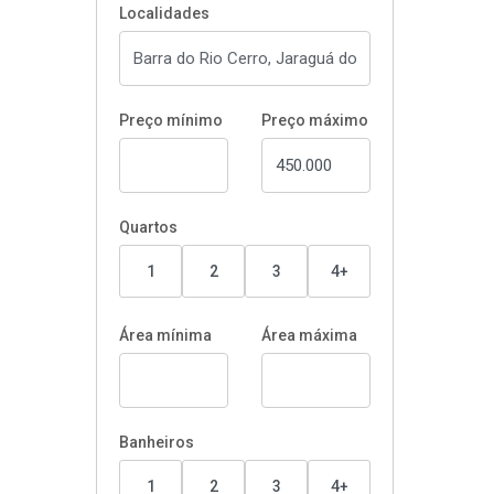
Localidades
Preço mínimo
Preço máximo
Quartos
1
2
3
4+
Área mínima
Área máxima
Banheiros
1
2
3
4+