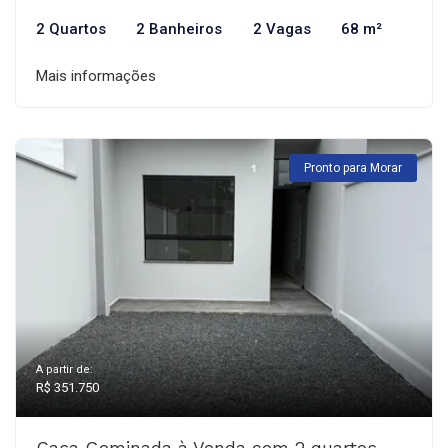
2 Quartos
2 Banheiros
2 Vagas
68 m²
Mais informações
Pronto para Morar
A partir de:
R$ 351.750
Casa Geminada à Venda com 2 quartos,