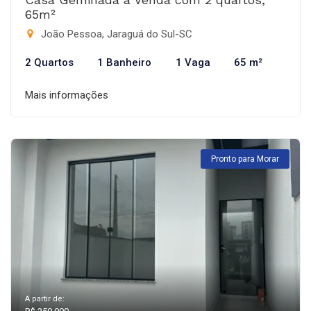
65m²
João Pessoa, Jaraguá do Sul-SC
2 Quartos
1 Banheiro
1 Vaga
65 m²
Mais informações
Pronto para Morar
A partir de: