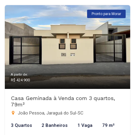
Pronto para Morar
A partir de:
R$ 424.900
Casa Geminada à Venda com 3 quartos,
79m²
João Pessoa, Jaraguá do Sul-SC
3 Quartos
2 Banheiros
1 Vaga
79 m²