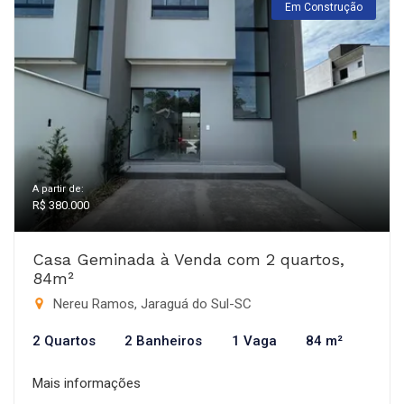
Em Construção
A partir de:
R$ 380.000
Casa Geminada à Venda com 2 quartos,
84m²
Nereu Ramos, Jaraguá do Sul-SC
2 Quartos
2 Banheiros
1 Vaga
84 m²
Mais informações