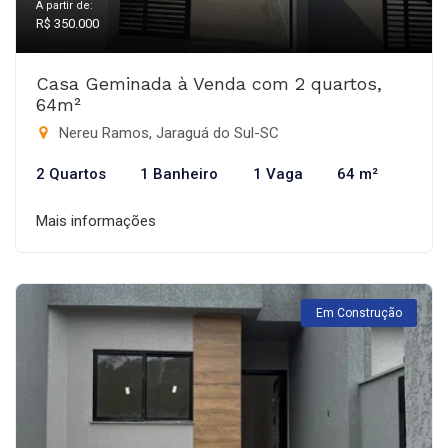
A partir de:
R$ 350.000
Casa Geminada à Venda com 2 quartos,
64m²
Nereu Ramos, Jaraguá do Sul-SC
2 Quartos
1 Banheiro
1 Vaga
64 m²
Mais informações
Em Construção