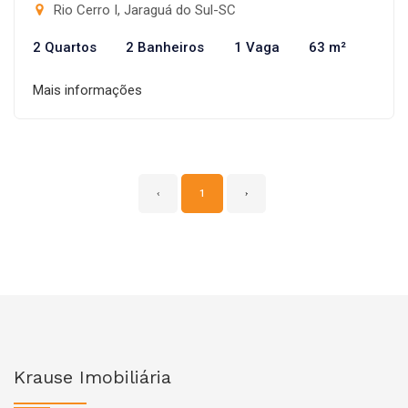
Rio Cerro I, Jaraguá do Sul-SC
2 Quartos
2 Banheiros
1 Vaga
63 m²
Mais informações
‹
1
›
Krause Imobiliária