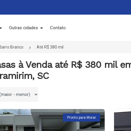
Outras cidades
Contato
Barro Branco
Até R$ 380 mil
asas à Venda até R$ 380 mil em
ramirim, SC
 por
Pronto para Morar