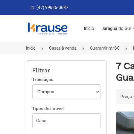
(47) 99626-0687
Página inicial
Início
Jaraguá do Sul
Início
Casas à venda
Guaramirim/SC
7 C
Filtrar
Gua
Transação
Ordenar
Tipos de imóvel