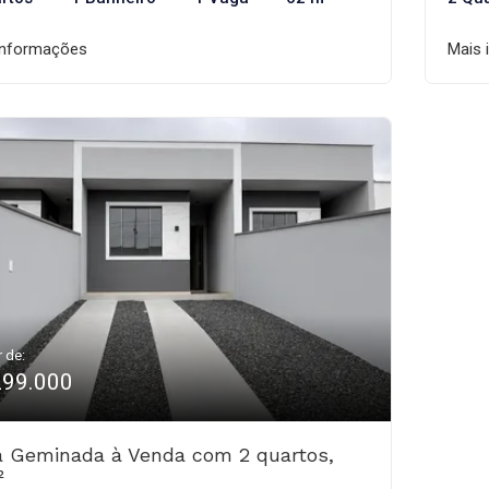
informações
Mais 
r de:
299.000
 Geminada à Venda com 2 quartos,
²