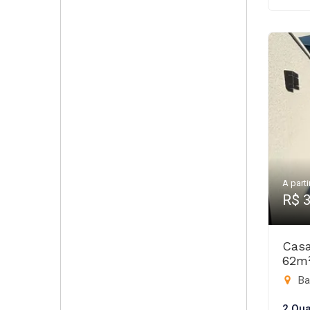
A parti
R$ 
Casa
62m
Ba
2 Qua