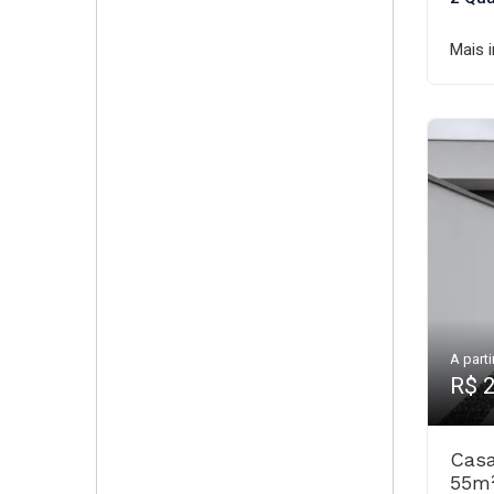
Mais 
A parti
R$ 
Casa
55m