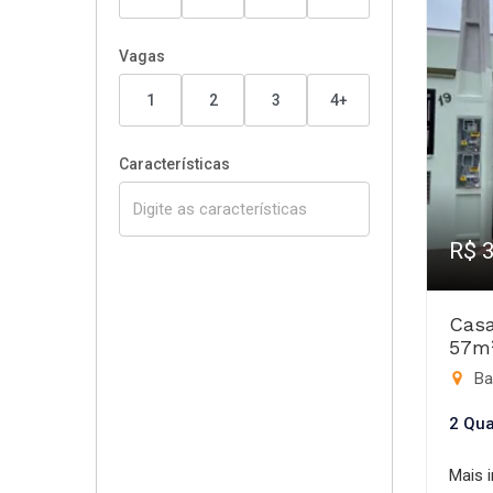
Vagas
1
2
3
4+
Características
R$ 
Casa
57m
Ba
2 Qua
Mais 