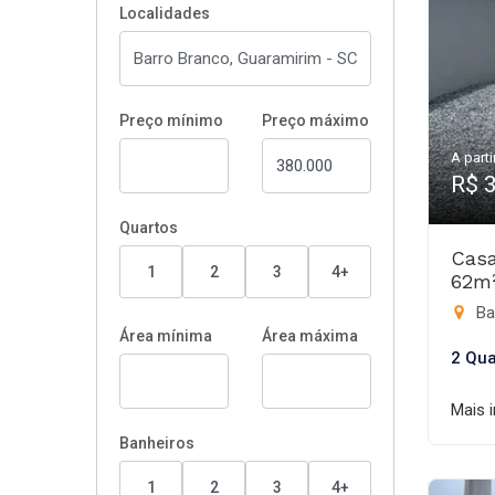
Localidades
Preço mínimo
Preço máximo
A parti
R$ 
Quartos
Casa
1
2
3
4+
62m
Ba
Área mínima
Área máxima
2 Qua
Mais 
Banheiros
1
2
3
4+