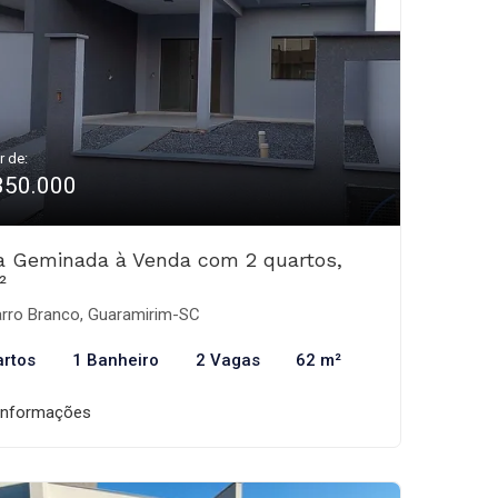
r de:
350.000
a Geminada à Venda com 2 quartos,
²
rro Branco, Guaramirim-SC
artos
1 Banheiro
2 Vagas
62 m²
informações