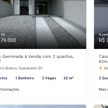
r de:
A parti
379.000
R$ 
 Geminada à Venda com 2 quartos,
Cas
²
62m
rro Branco, Guaramirim-SC
Ba
rtos
1 Banheiro
2 Vagas
62 m²
2 Qu
informações
Mais 