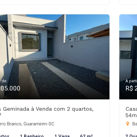
r de:
A parti
305.000
R$ 
 Geminada à Venda com 2 quartos,
Cas
²
54m
rro Branco, Guaramirim-SC
Ba
rtos
1 Banheiro
1 Vaga
62 m²
2 Qu