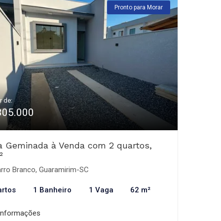
Pronto para Morar
r de:
305.000
a Geminada à Venda com 2 quartos,
²
rro Branco, Guaramirim-SC
artos
1 Banheiro
1 Vaga
62 m²
informações