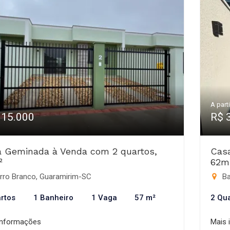
A parti
315.000
R$ 
 Geminada à Venda com 2 quartos,
Cas
²
62m
rro Branco, Guaramirim-SC
Ba
rtos
1 Banheiro
1 Vaga
57 m²
2 Qu
informações
Mais 