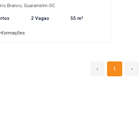
rro Branco, Guaramirim-SC
rtos
2 Vagas
55 m²
informações
‹
1
›