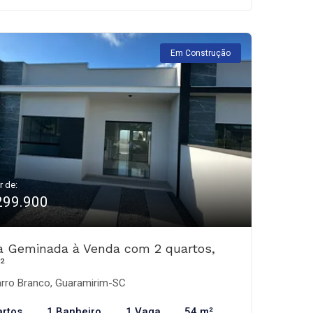
Em Construção
r de:
299.900
a Geminada à Venda com 2 quartos,
²
rro Branco, Guaramirim-SC
artos
1 Banheiro
1 Vaga
54 m²