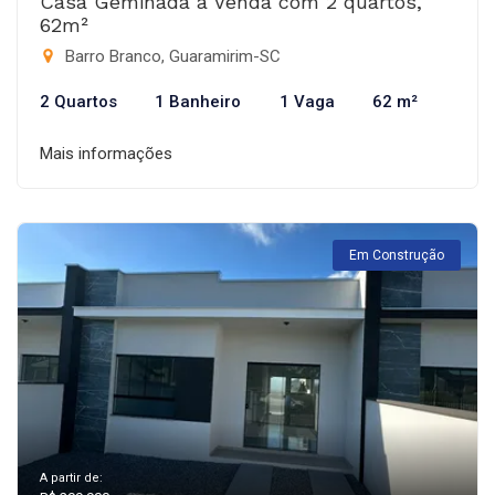
Casa Geminada à Venda com 2 quartos,
62m²
Barro Branco, Guaramirim-SC
2 Quartos
1 Banheiro
1 Vaga
62 m²
Mais informações
Em Construção
A partir de: