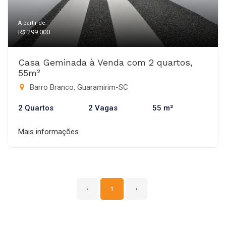
A partir de:
R$ 299.000
Casa Geminada à Venda com 2 quartos,
55m²
Barro Branco, Guaramirim-SC
2 Quartos
2 Vagas
55 m²
Mais informações
‹
1
›