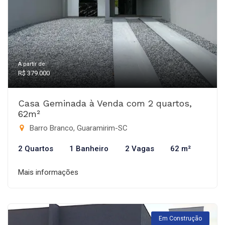
A partir de:
R$ 379.000
Casa Geminada à Venda com 2 quartos,
62m²
Barro Branco, Guaramirim-SC
2 Quartos
1 Banheiro
2 Vagas
62 m²
Mais informações
Em Construção