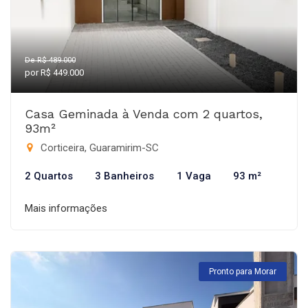
De R$ 489.000
por R$ 449.000
Casa Geminada à Venda com 2 quartos,
93m²
Corticeira, Guaramirim-SC
2 Quartos
3 Banheiros
1 Vaga
93 m²
Mais informações
Pronto para Morar