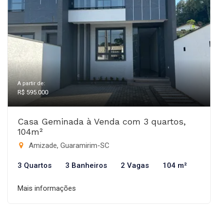
A partir de:
R$ 595.000
Casa Geminada à Venda com 3 quartos,
104m²
Amizade, Guaramirim-SC
3 Quartos
3 Banheiros
2 Vagas
104 m²
Mais informações