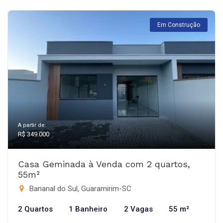
Em Construção
A partir de:
R$ 349.000
Casa Geminada à Venda com 2 quartos,
55m²
Bananal do Sul, Guaramirim-SC
2 Quartos
1 Banheiro
2 Vagas
55 m²