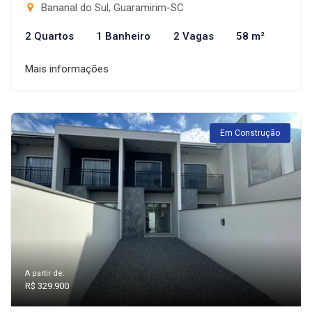
Bananal do Sul, Guaramirim-SC
2 Quartos
1 Banheiro
2 Vagas
58 m²
Mais informações
Em Construção
A partir de:
R$ 329.900