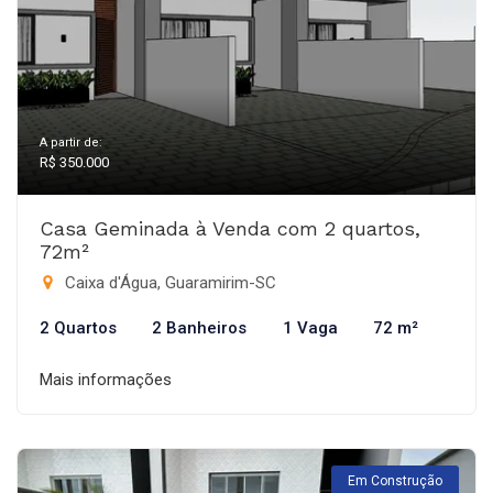
A partir de:
R$ 350.000
Casa Geminada à Venda com 2 quartos,
72m²
Caixa d'Água, Guaramirim-SC
2 Quartos
2 Banheiros
1 Vaga
72 m²
Mais informações
Em Construção