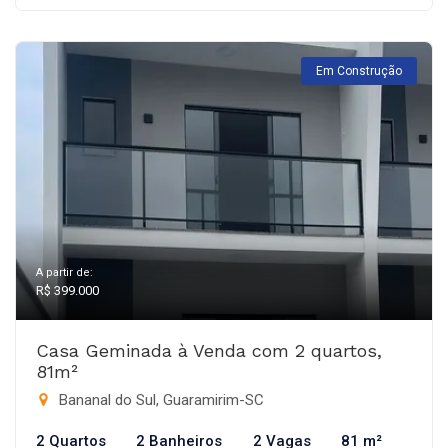
Em Construção
A partir de:
R$ 399.000
Casa Geminada à Venda com 2 quartos,
81m²
Bananal do Sul, Guaramirim-SC
2 Quartos
2 Banheiros
2 Vagas
81 m²