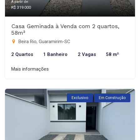
A partir de:
R$ 319.000
Casa Geminada à Venda com 2 quartos,
58m²
Beira Rio, Guaramirim-SC
2 Quartos
1 Banheiro
2 Vagas
58 m²
Mais informações
Exclusivo
Em Construção