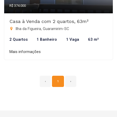
R$ 374.000
Casa à Venda com 2 quartos, 63m²
Ilha da Figueira, Guaramirim-SC
2 Quartos
1 Banheiro
1 Vaga
63 m²
Mais informações
‹
1
›