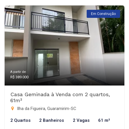
Em Construção
A partir de:
R$ 389.000
Casa Geminada à Venda com 2 quartos,
61m²
Ilha da Figueira, Guaramirim-SC
2 Quartos
2 Banheiros
2 Vagas
61 m²