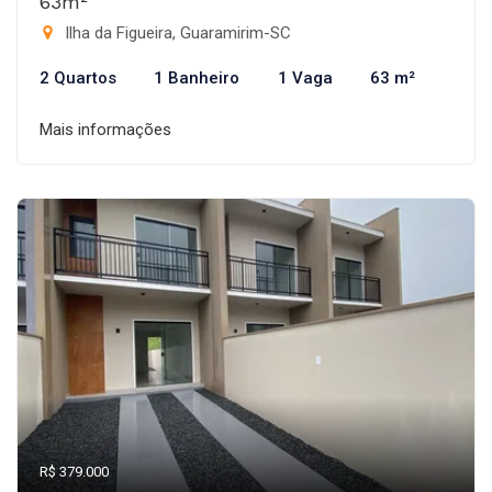
63m²
Ilha da Figueira, Guaramirim-SC
2 Quartos
1 Banheiro
1 Vaga
63 m²
Mais informações
R$ 379.000