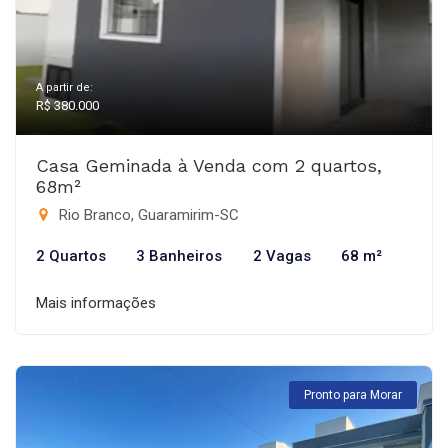
A partir de:
R$ 380.000
Casa Geminada à Venda com 2 quartos,
68m²
Rio Branco, Guaramirim-SC
2 Quartos
3 Banheiros
2 Vagas
68 m²
Mais informações
Pronto para Morar