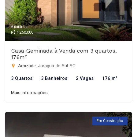
A partir de:
R$ 1.250.000
Casa Geminada à Venda com 3 quartos,
176m²
Amizade, Jaraguá do Sul-SC
3 Quartos
3 Banheiros
2 Vagas
176 m²
Mais informações
Em Construção