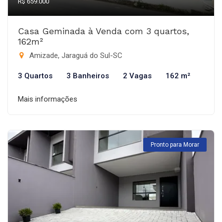
R$ 659.000
Casa Geminada à Venda com 3 quartos,
162m²
Amizade, Jaraguá do Sul-SC
3 Quartos
3 Banheiros
2 Vagas
162 m²
Mais informações
Pronto para Morar