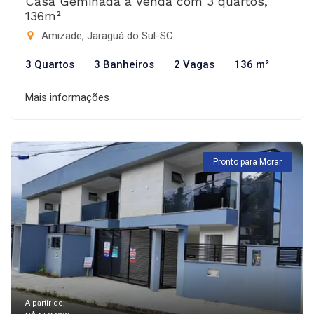
Casa Geminada à Venda com 3 quartos,
136m²
Amizade, Jaraguá do Sul-SC
3 Quartos
3 Banheiros
2 Vagas
136 m²
Mais informações
Pronto para Morar
A partir de: