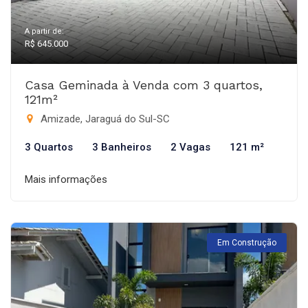
A partir de:
R$ 645.000
Casa Geminada à Venda com 3 quartos,
121m²
Amizade, Jaraguá do Sul-SC
3 Quartos
3 Banheiros
2 Vagas
121 m²
Mais informações
Em Construção