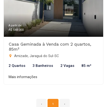
A partir de:
R$ 548.000
Casa Geminada à Venda com 2 quartos,
85m²
Amizade, Jaraguá do Sul-SC
2 Quartos
3 Banheiros
2 Vagas
85 m²
Mais informações
‹
1
›