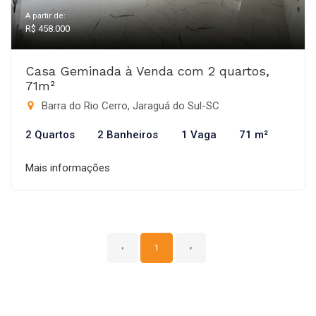
A partir de:
R$ 458.000
Casa Geminada à Venda com 2 quartos,
71m²
Barra do Rio Cerro, Jaraguá do Sul-SC
2 Quartos
2 Banheiros
1 Vaga
71 m²
Mais informações
‹
1
›