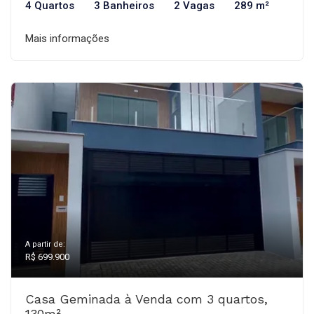
4 Quartos
3 Banheiros
2 Vagas
289 m²
Mais informações
A partir de:
R$ 699.900
Casa Geminada à Venda com 3 quartos,
130m²