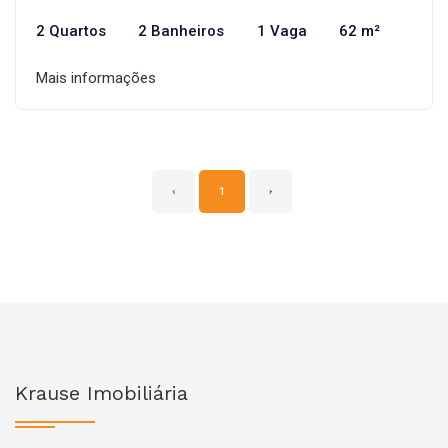
2 Quartos
2 Banheiros
1 Vaga
62 m²
Mais informações
‹
1
›
Krause Imobiliária