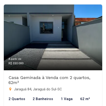
A partir de:
R$ 330.000
Casa Geminada à Venda com 2 quartos,
62m²
Jaraguá 84, Jaraguá do Sul-SC
2 Quartos
2 Banheiros
1 Vaga
62 m²