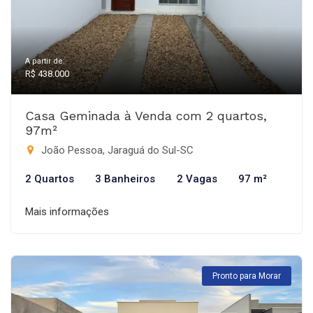
A partir de:
R$ 438.000
Casa Geminada à Venda com 2 quartos,
97m²
João Pessoa, Jaraguá do Sul-SC
2 Quartos
3 Banheiros
2 Vagas
97 m²
Mais informações
Pronto para Morar