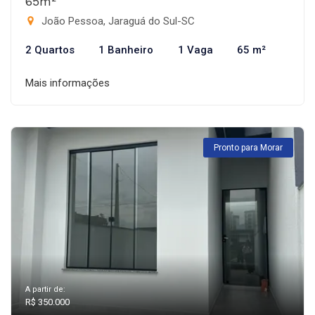
65m²
João Pessoa, Jaraguá do Sul-SC
2 Quartos
1 Banheiro
1 Vaga
65 m²
Mais informações
Pronto para Morar
A partir de:
R$ 350.000