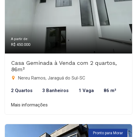
A partir de:
R$ 450.000
Casa Geminada à Venda com 2 quartos,
86m²
Nereu Ramos, Jaraguá do Sul-SC
2 Quartos
3 Banheiros
1 Vaga
86 m²
Mais informações
Pronto para Morar