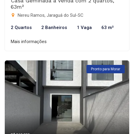
Casa Geminada à Venda com 2 quartos,
63m²
Nereu Ramos, Jaraguá do Sul-SC
2 Quartos
2 Banheiros
1 Vaga
63 m²
Mais informações
Pronto para Morar