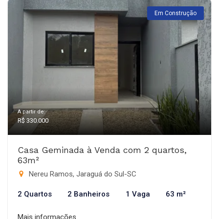
Em Construção
A partir de:
R$ 330.000
Casa Geminada à Venda com 2 quartos,
63m²
Nereu Ramos, Jaraguá do Sul-SC
2 Quartos
2 Banheiros
1 Vaga
63 m²
Mais informações