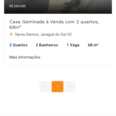
R$ 360.000
Casa Geminada à Venda com 2 quartos,
68m²
Nereu Ramos, Jaraguá do Sul-SC
2 Quartos
2 Banheiros
1 Vaga
68 m²
Mais informações
‹
1
›